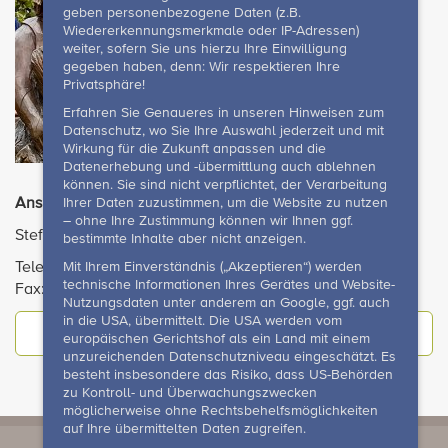
geben personenbezogene Daten (z.B.
Wiedererkennungsmerkmale oder IP-Adressen)
weiter, sofern Sie uns hierzu Ihre Einwilligung
gegeben haben, denn: Wir respektieren Ihre
Privatsphäre!
Erfahren Sie Genaueres in unseren Hinweisen zum
Datenschutz, wo Sie Ihre Auswahl jederzeit und mit
Wirkung für die Zukunft anpassen und die
Datenerhebung und -übermittlung auch ablehnen
können. Sie sind nicht verpflichtet, der Verarbeitung
Ansprechpartnerin Ausbildung
Ihrer Daten zuzustimmen, um die Website zu nutzen
– ohne Ihre Zustimmung können wir Ihnen ggf.
Stefanie Lippold-Görner
bestimmte Inhalte aber nicht anzeigen.
Telefon +49 36628 98-176
Mit Ihrem Einverständnis („Akzeptieren“) werden
technische Informationen Ihres Gerätes und Website-
Fax: +49 36628 98-100
Nutzungsdaten unter anderem an Google, ggf. auch
in die USA, übermittelt. Die USA werden vom
Mail schreiben
europäischen Gerichtshof als ein Land mit einem
unzureichenden Datenschutzniveau eingeschätzt. Es
besteht insbesondere das Risiko, dass US-Behörden
zu Kontroll- und Überwachungszwecken
möglicherweise ohne Rechtsbehelfsmöglichkeiten
auf Ihre übermittelten Daten zugreifen.